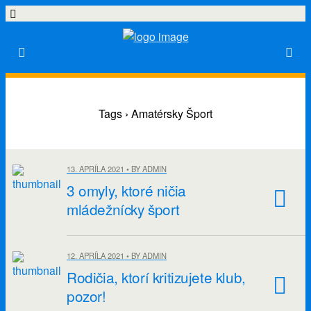
Tags › Amatérsky Šport
13. APRÍLA 2021 • BY ADMIN
3 omyly, ktoré ničia
mládežnícky šport
12. APRÍLA 2021 • BY ADMIN
Rodičia, ktorí kritizujete klub,
pozor!