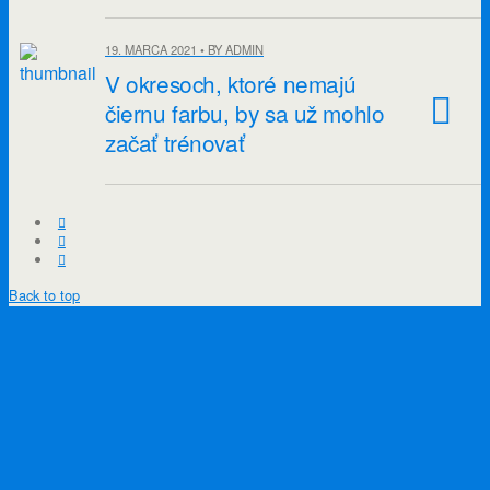
19. MARCA 2021 • BY ADMIN
V okresoch, ktoré nemajú
čiernu farbu, by sa už mohlo
začať trénovať
Back to top